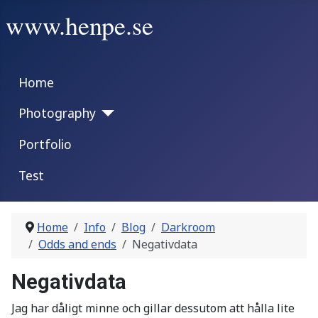
www.henpe.se
Home
Photography
Portfolio
Test
Home
Info
Blog
Darkroom
Odds and ends
Negativdata
Negativdata
Jag har dåligt minne och gillar dessutom att hålla lite